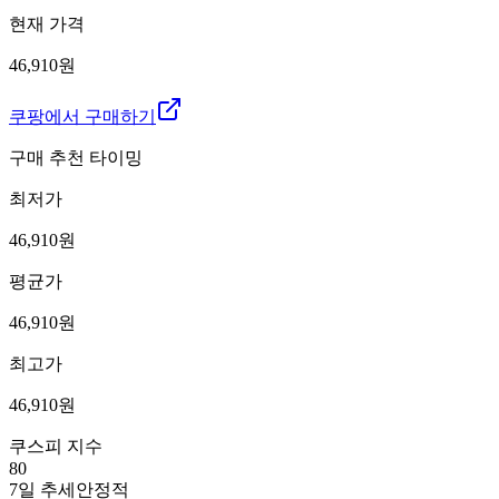
현재 가격
46,910원
쿠팡에서 구매하기
구매 추천 타이밍
최저가
46,910
원
평균가
46,910
원
최고가
46,910
원
쿠스피 지수
80
7일 추세
안정적