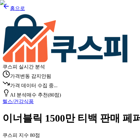
홈으로
쿠스피 실시간 분석
가격변동 감지안됨
가격 데이터 수집 중...
AI 분석
매수 추천
(
80
점)
헬스/건강식품
이너블릭 1500만 티백 판매 페퍼민
쿠스피 지수
80
점