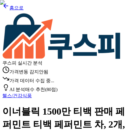
홈으로
쿠스피 실시간 분석
가격변동 감지안됨
가격 데이터 수집 중...
AI 분석
매수 추천
(
80
점)
헬스/건강식품
이너블릭 1500만 티백 판매 페
퍼민트 티백 페퍼민트 차, 2개,