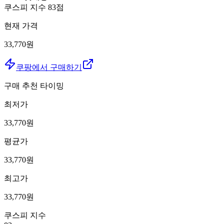
쿠스피 지수
83
점
현재 가격
33,770원
쿠팡에서 구매하기
구매 추천 타이밍
최저가
33,770
원
평균가
33,770
원
최고가
33,770
원
쿠스피 지수