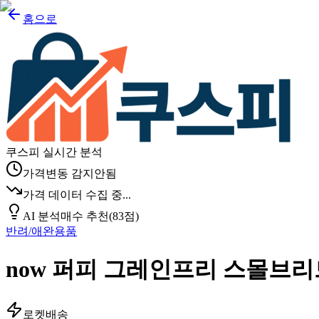
홈으로
쿠스피 실시간 분석
가격변동 감지안됨
가격 데이터 수집 중...
AI 분석
매수 추천
(
83
점)
반려/애완용품
now 퍼피 그레인프리 스몰브
로켓배송