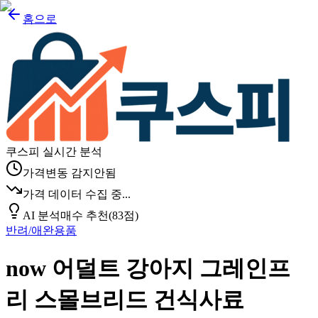
홈으로
쿠스피 실시간 분석
가격변동 감지안됨
가격 데이터 수집 중...
AI 분석
매수 추천
(
83
점)
반려/애완용품
now 어덜트 강아지 그레인프
리 스몰브리드 건식사료