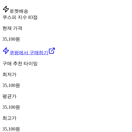
로켓배송
쿠스피 지수
83
점
현재 가격
35,100원
쿠팡에서 구매하기
구매 추천 타이밍
최저가
35,100
원
평균가
35,100
원
최고가
35,100
원