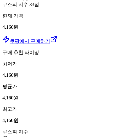
쿠스피 지수
83
점
현재 가격
4,160원
쿠팡에서 구매하기
구매 추천 타이밍
최저가
4,160
원
평균가
4,160
원
최고가
4,160
원
쿠스피 지수