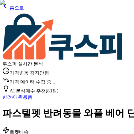
홈으로
쿠스피 실시간 분석
가격변동 감지안됨
가격 데이터 수집 중...
AI 분석
매수 추천
(
83
점)
반려/애완용품
파스텔펫 반려동물 와플 베어 
로켓배송