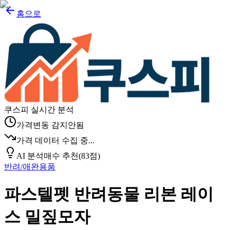
홈으로
쿠스피 실시간 분석
가격변동 감지안됨
가격 데이터 수집 중...
AI 분석
매수 추천
(
83
점)
반려/애완용품
파스텔펫 반려동물 리본 레이
스 밀짚모자