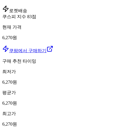
로켓배송
쿠스피 지수
83
점
현재 가격
6,270원
쿠팡에서 구매하기
구매 추천 타이밍
최저가
6,270
원
평균가
6,270
원
최고가
6,270
원