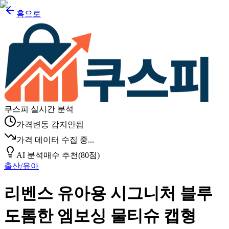
홈으로
쿠스피 실시간 분석
가격변동 감지안됨
가격 데이터 수집 중...
AI 분석
매수 추천
(
80
점)
출산/유아
리벤스 유아용 시그니처 블루
도톰한 엠보싱 물티슈 캡형