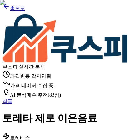
홈으로
쿠스피 실시간 분석
가격변동 감지안됨
가격 데이터 수집 중...
AI 분석
매수 추천
(
83
점)
식품
토레타 제로 이온음료
로켓배송