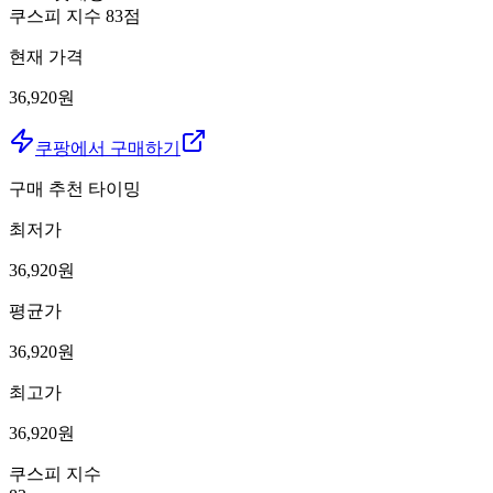
쿠스피 지수
83
점
현재 가격
36,920원
쿠팡에서 구매하기
구매 추천 타이밍
최저가
36,920
원
평균가
36,920
원
최고가
36,920
원
쿠스피 지수