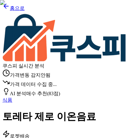
홈으로
쿠스피 실시간 분석
가격변동 감지안됨
가격 데이터 수집 중...
AI 분석
매수 추천
(
83
점)
식품
토레타 제로 이온음료
로켓배송