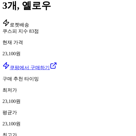
3개, 옐로우
로켓배송
쿠스피 지수
83
점
현재 가격
23,100원
쿠팡에서 구매하기
구매 추천 타이밍
최저가
23,100
원
평균가
23,100
원
최고가