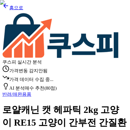
홈으로
쿠스피 실시간 분석
가격변동 감지안됨
가격 데이터 수집 중...
AI 분석
매수 추천
(
80
점)
반려/애완용품
로얄캐닌 캣 헤파틱 2kg 고양
이 RE15 고양이 간부전 간질환