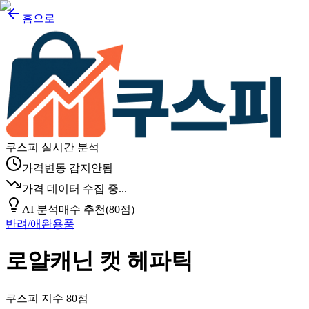
홈으로
쿠스피 실시간 분석
가격변동 감지안됨
가격 데이터 수집 중...
AI 분석
매수 추천
(
80
점)
반려/애완용품
로얄캐닌 캣 헤파틱
쿠스피 지수
80
점