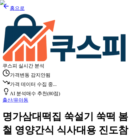
홈으로
쿠스피 실시간 분석
가격변동 감지안됨
가격 데이터 수집 중...
AI 분석
매수 추천
(
80
점)
출산/유아동
명가삼대떡집 쑥설기 쑥떡 봄
철 영양간식 식사대용 진도참