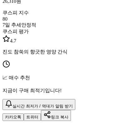
26,310
원
쿠스피 지수
80
7일 추세
안정적
쿠스피 평가
4.7
진도 참쑥의 향긋한 영양 간식
📈 매수 추천
지금이 구매 최적기입니다!
실시간 최저가 / 역대가 알림 받기
카카오톡
트위터
링크 복사