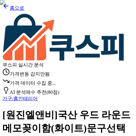
홈으로
쿠스피 실시간 분석
가격변동 감지안됨
가격 데이터 수집 중...
AI 분석
매수 추천
(
80
점)
가구/홈인테리어
[원진엘앤비]국산 우드 라운드
메모꽂이함(화이트)문구선택