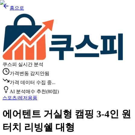
홈으로
쿠스피 실시간 분석
가격변동 감지안됨
가격 데이터 수집 중...
AI 분석
매수 추천
(
80
점)
스포츠/레저용품
에어텐트 거실형 캠핑 3-4인 원
터치 리빙쉘 대형