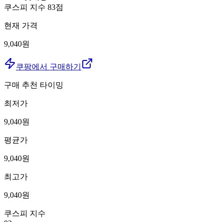
쿠스피 지수
83
점
현재 가격
9,040원
쿠팡에서 구매하기
구매 추천 타이밍
최저가
9,040
원
평균가
9,040
원
최고가
9,040
원
쿠스피 지수