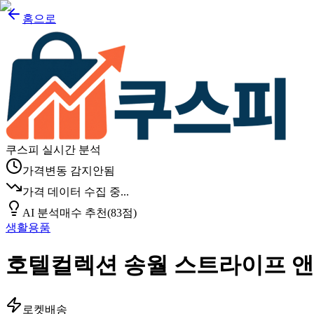
홈으로
쿠스피 실시간 분석
가격변동 감지안됨
가격 데이터 수집 중...
AI 분석
매수 추천
(
83
점)
생활용품
호텔컬렉션 송월 스트라이프 앤 
로켓배송