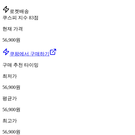
로켓배송
쿠스피 지수
83
점
현재 가격
56,900원
쿠팡에서 구매하기
구매 추천 타이밍
최저가
56,900
원
평균가
56,900
원
최고가
56,900
원