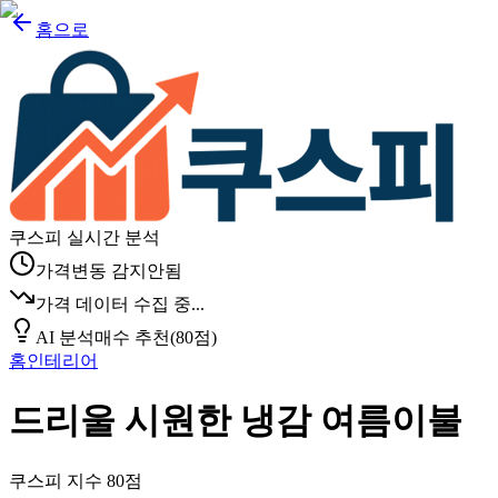
홈으로
쿠스피 실시간 분석
가격변동 감지안됨
가격 데이터 수집 중...
AI 분석
매수 추천
(
80
점)
홈인테리어
드리울 시원한 냉감 여름이불
쿠스피 지수
80
점