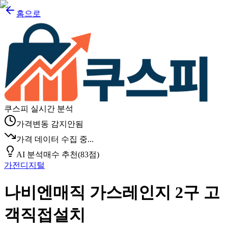
홈으로
쿠스피 실시간 분석
가격변동 감지안됨
가격 데이터 수집 중...
AI 분석
매수 추천
(
83
점)
가전디지털
나비엔매직 가스레인지 2구 고
객직접설치