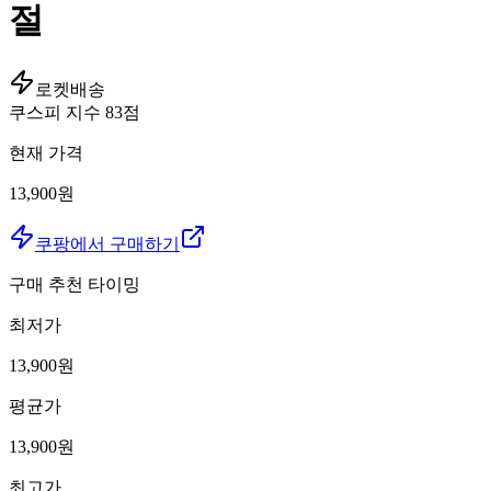
절
로켓배송
쿠스피 지수
83
점
현재 가격
13,900원
쿠팡에서 구매하기
구매 추천 타이밍
최저가
13,900
원
평균가
13,900
원
최고가