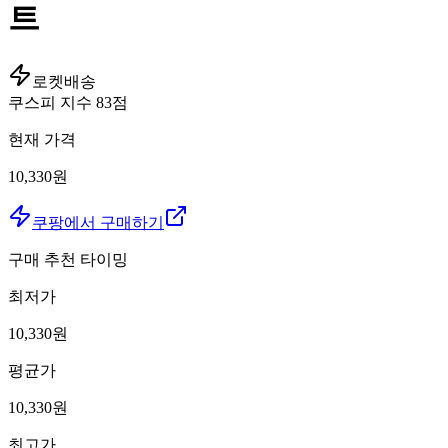
트
로켓배송
쿠스피 지수
83
점
현재 가격
10,330원
쿠팡에서 구매하기
구매 추천 타이밍
최저가
10,330
원
평균가
10,330
원
최고가