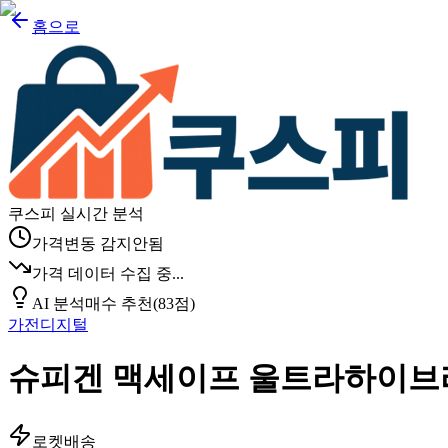
홈으로
쿠스피 실시간 분석
가격변동 감지안됨
가격 데이터 수집 중...
AI 분석
매수 추천
(
83
점)
가전디지털
슈피겐 맥세이프 울트라하이브
로켓배송