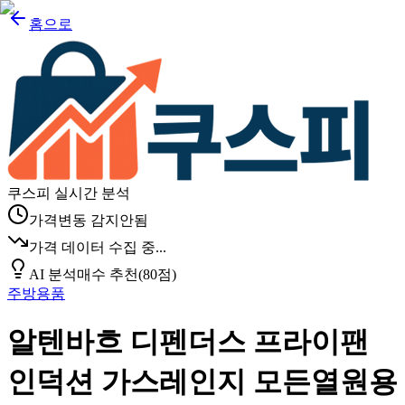
홈으로
쿠스피 실시간 분석
가격변동 감지안됨
가격 데이터 수집 중...
AI 분석
매수 추천
(
80
점)
주방용품
알텐바흐 디펜더스 프라이팬
인덕션 가스레인지 모든열원용