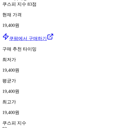
쿠스피 지수
83
점
현재 가격
19,400원
쿠팡에서 구매하기
구매 추천 타이밍
최저가
19,400
원
평균가
19,400
원
최고가
19,400
원
쿠스피 지수