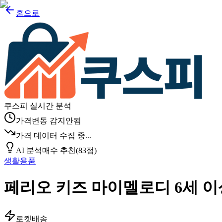
홈으로
쿠스피 실시간 분석
가격변동 감지안됨
가격 데이터 수집 중...
AI 분석
매수 추천
(
83
점)
생활용품
페리오 키즈 마이멜로디 6세 
로켓배송