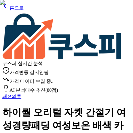
홈으로
쿠스피 실시간 분석
가격변동 감지안됨
가격 데이터 수집 중...
AI 분석
매수 추천
(
80
점)
패션의류
하이퀄 오리털 자켓 간절기 여
성경량패딩 여성보온 배색 카