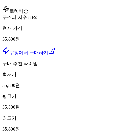
로켓배송
쿠스피 지수
83
점
현재 가격
35,800원
쿠팡에서 구매하기
구매 추천 타이밍
최저가
35,800
원
평균가
35,800
원
최고가
35,800
원