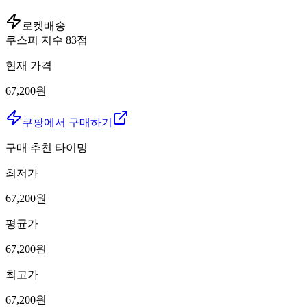
로켓배송
쿠스피 지수
83
점
현재 가격
67,200원
쿠팡에서 구매하기
구매 추천 타이밍
최저가
67,200
원
평균가
67,200
원
최고가
67,200
원