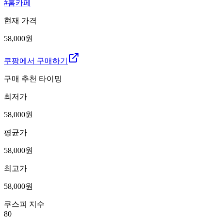
#
홈카페
현재 가격
58,000원
쿠팡에서 구매하기
구매 추천 타이밍
최저가
58,000
원
평균가
58,000
원
최고가
58,000
원
쿠스피 지수
80