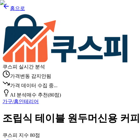
홈으로
쿠스피 실시간 분석
가격변동 감지안됨
가격 데이터 수집 중...
AI 분석
매수 추천
(
80
점)
가구/홈인테리어
조립식 테이블 원두머신용 커
쿠스피 지수
80
점