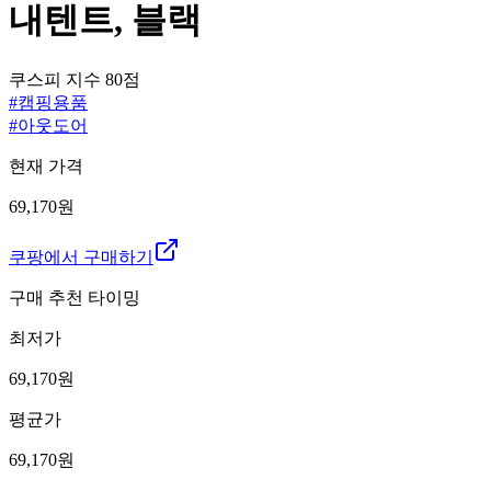
내텐트, 블랙
쿠스피 지수
80
점
#
캠핑용품
#
아웃도어
현재 가격
69,170원
쿠팡에서 구매하기
구매 추천 타이밍
최저가
69,170
원
평균가
69,170
원