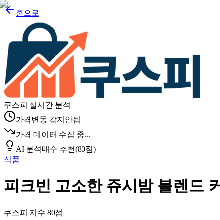
홈으로
쿠스피 실시간 분석
가격변동 감지안됨
가격 데이터 수집 중...
AI 분석
매수 추천
(
80
점)
식품
피크빈 고소한 쥬시밤 블렌드 커피 
쿠스피 지수
80
점