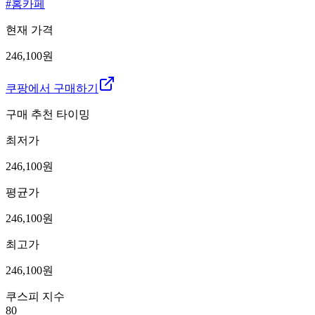
#
홈카페
현재 가격
246,100원
쿠팡에서 구매하기
구매 추천 타이밍
최저가
246,100
원
평균가
246,100
원
최고가
246,100
원
쿠스피 지수
80