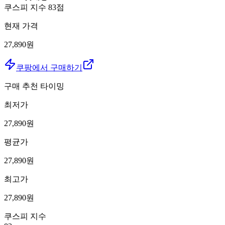
쿠스피 지수
83
점
현재 가격
27,890원
쿠팡에서 구매하기
구매 추천 타이밍
최저가
27,890
원
평균가
27,890
원
최고가
27,890
원
쿠스피 지수