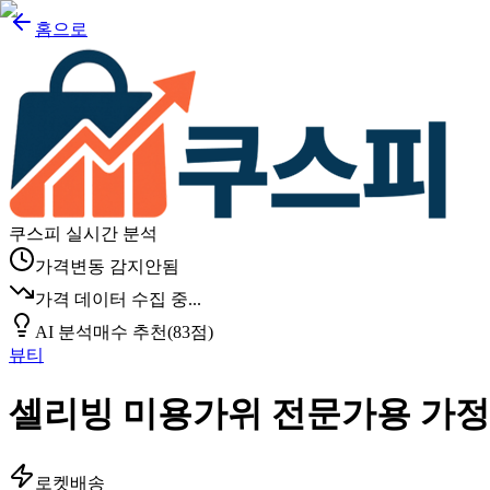
홈으로
쿠스피 실시간 분석
가격변동 감지안됨
가격 데이터 수집 중...
AI 분석
매수 추천
(
83
점)
뷰티
셀리빙 미용가위 전문가용 가정용 
로켓배송