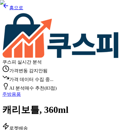
홈으로
쿠스피 실시간 분석
가격변동 감지안됨
가격 데이터 수집 중...
AI 분석
매수 추천
(
83
점)
주방용품
캐리보틀, 360ml
로켓배송