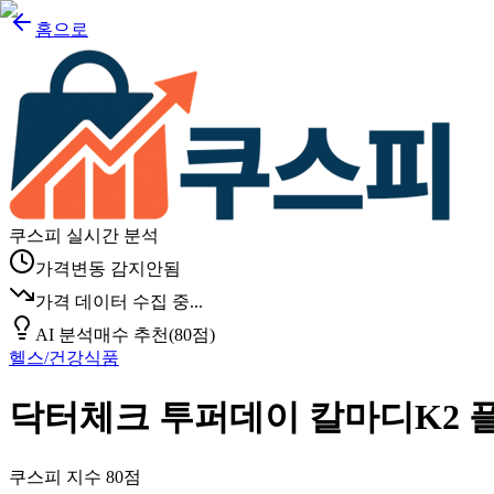
홈으로
쿠스피 실시간 분석
가격변동 감지안됨
가격 데이터 수집 중...
AI 분석
매수 추천
(
80
점)
헬스/건강식품
닥터체크 투퍼데이 칼마디K2 플러스
쿠스피 지수
80
점