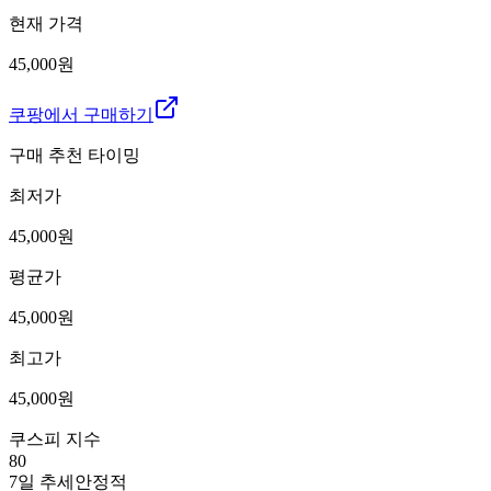
현재 가격
45,000원
쿠팡에서 구매하기
구매 추천 타이밍
최저가
45,000
원
평균가
45,000
원
최고가
45,000
원
쿠스피 지수
80
7일 추세
안정적