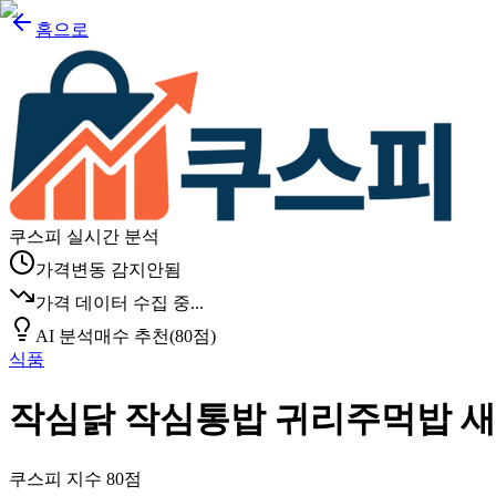
홈으로
쿠스피 실시간 분석
가격변동 감지안됨
가격 데이터 수집 중...
AI 분석
매수 추천
(
80
점)
식품
작심닭 작심통밥 귀리주먹밥 
쿠스피 지수
80
점