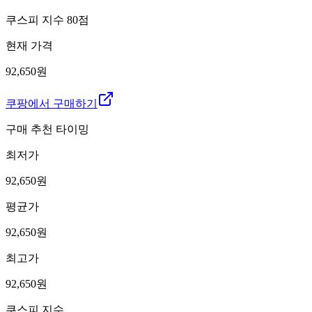
쿠스피 지수
80
점
현재 가격
92,650원
쿠팡에서 구매하기
구매 추천 타이밍
최저가
92,650
원
평균가
92,650
원
최고가
92,650
원
쿠스피 지수