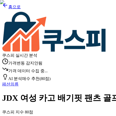
홈으로
쿠스피 실시간 분석
가격변동 감지안됨
가격 데이터 수집 중...
AI 분석
매수 추천
(
80
점)
패션의류
JDX 여성 카고 배기핏 팬츠 골프
쿠스피 지수
80
점