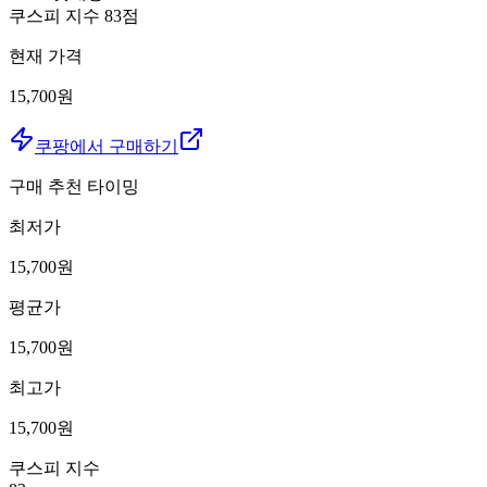
쿠스피 지수
83
점
현재 가격
15,700원
쿠팡에서 구매하기
구매 추천 타이밍
최저가
15,700
원
평균가
15,700
원
최고가
15,700
원
쿠스피 지수