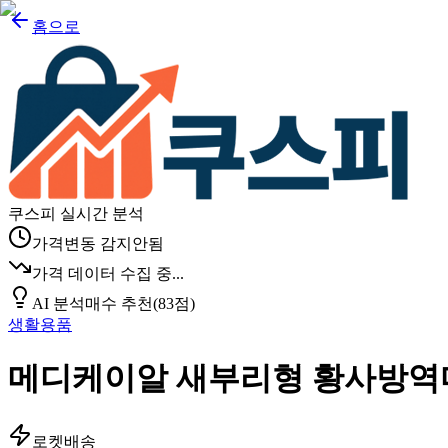
홈으로
쿠스피 실시간 분석
가격변동 감지안됨
가격 데이터 수집 중...
AI 분석
매수 추천
(
83
점)
생활용품
메디케이알 새부리형 황사방역마
로켓배송