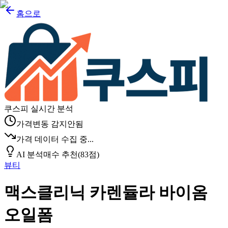
홈으로
쿠스피 실시간 분석
가격변동 감지안됨
가격 데이터 수집 중...
AI 분석
매수 추천
(
83
점)
뷰티
맥스클리닉 카렌듈라 바이옴
오일폼