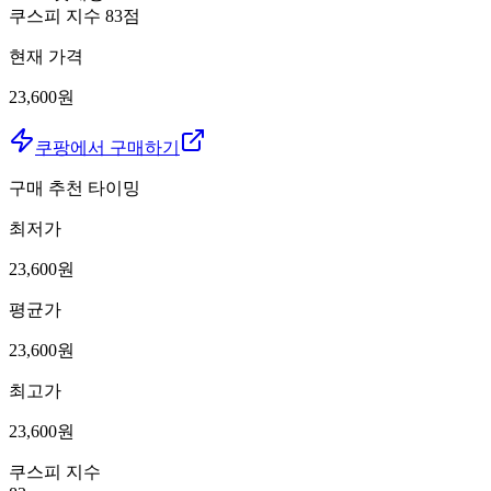
쿠스피 지수
83
점
현재 가격
23,600원
쿠팡에서 구매하기
구매 추천 타이밍
최저가
23,600
원
평균가
23,600
원
최고가
23,600
원
쿠스피 지수