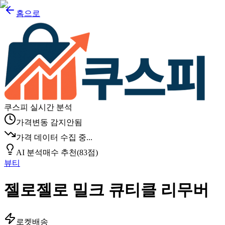
홈으로
쿠스피 실시간 분석
가격변동 감지안됨
가격 데이터 수집 중...
AI 분석
매수 추천
(
83
점)
뷰티
젤로젤로 밀크 큐티클 리무버
로켓배송