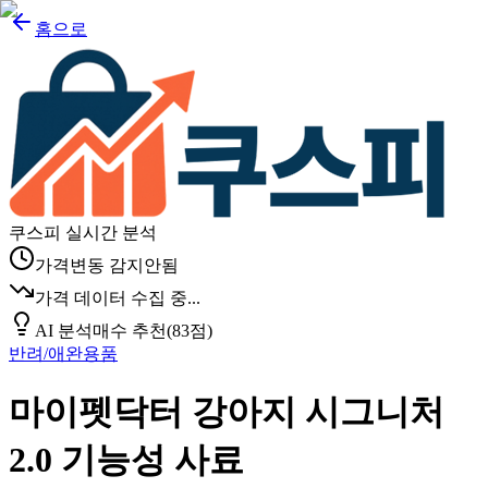
홈으로
쿠스피 실시간 분석
가격변동 감지안됨
가격 데이터 수집 중...
AI 분석
매수 추천
(
83
점)
반려/애완용품
마이펫닥터 강아지 시그니처
2.0 기능성 사료