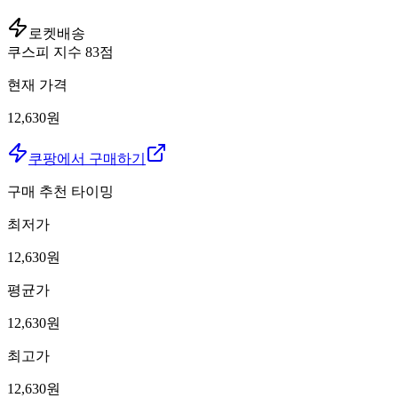
로켓배송
쿠스피 지수
83
점
현재 가격
12,630원
쿠팡에서 구매하기
구매 추천 타이밍
최저가
12,630
원
평균가
12,630
원
최고가
12,630
원