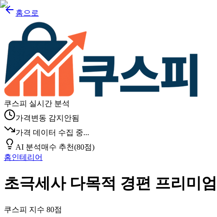
홈으로
쿠스피 실시간 분석
가격변동 감지안됨
가격 데이터 수집 중...
AI 분석
매수 추천
(
80
점)
홈인테리어
초극세사 다목적 경편 프리미엄 손걸
쿠스피 지수
80
점