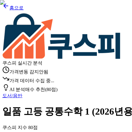
홈으로
쿠스피 실시간 분석
가격변동 감지안됨
가격 데이터 수집 중...
AI 분석
매수 추천
(
80
점)
도서/음반
일품 고등 공통수학 1 (2026년용)
쿠스피 지수
80
점