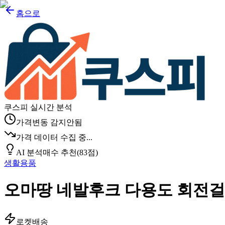
홈으로
쿠스피 실시간 분석
가격변동 감지안됨
가격 데이터 수집 중...
AI 분석
매수 추천
(
83
점)
생활용품
오마땅 네발후크 다용도 회전
로켓배송