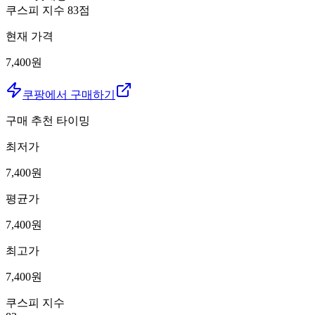
쿠스피 지수
83
점
현재 가격
7,400원
쿠팡에서 구매하기
구매 추천 타이밍
최저가
7,400
원
평균가
7,400
원
최고가
7,400
원
쿠스피 지수