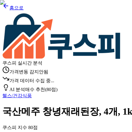
홈으로
쿠스피 실시간 분석
가격변동 감지안됨
가격 데이터 수집 중...
AI 분석
매수 추천
(
80
점)
헬스/건강식품
국산메주 창녕재래된장, 4개, 1k
쿠스피 지수
80
점