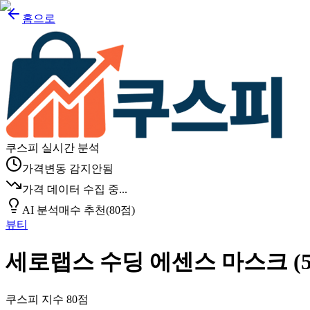
홈으로
쿠스피 실시간 분석
가격변동 감지안됨
가격 데이터 수집 중...
AI 분석
매수 추천
(
80
점)
뷰티
세로랩스 수딩 에센스 마스크 (51ea
쿠스피 지수
80
점