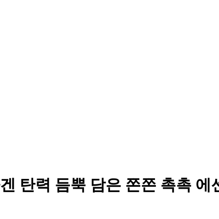
 탄력 듬뿍 담은 쫀쫀 촉촉 에