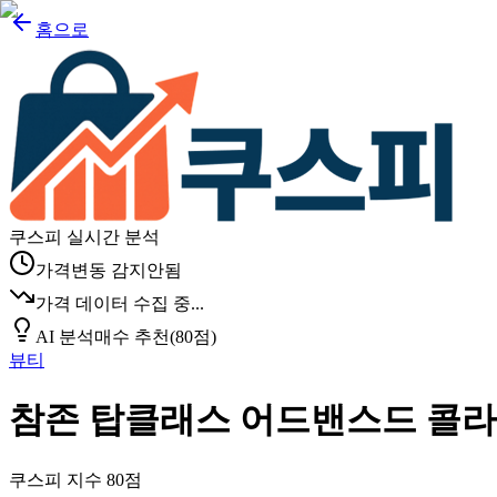
홈으로
쿠스피 실시간 분석
가격변동 감지안됨
가격 데이터 수집 중...
AI 분석
매수 추천
(
80
점)
뷰티
참존 탑클래스 어드밴스드 콜라겐
쿠스피 지수
80
점