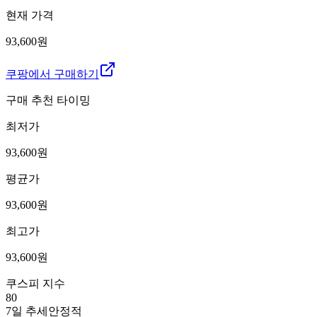
현재 가격
93,600원
쿠팡에서 구매하기
구매 추천 타이밍
최저가
93,600
원
평균가
93,600
원
최고가
93,600
원
쿠스피 지수
80
7일 추세
안정적