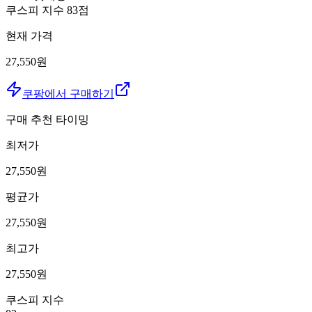
쿠스피 지수
83
점
현재 가격
27,550원
쿠팡에서 구매하기
구매 추천 타이밍
최저가
27,550
원
평균가
27,550
원
최고가
27,550
원
쿠스피 지수