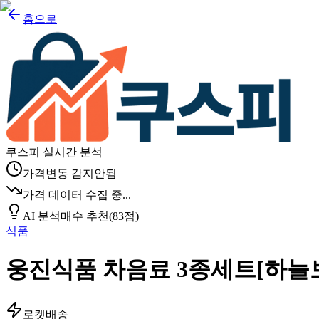
홈으로
쿠스피 실시간 분석
가격변동 감지안됨
가격 데이터 수집 중...
AI 분석
매수 추천
(
83
점)
식품
웅진식품 차음료 3종세트[하늘보리 1
로켓배송