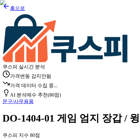
홈으로
쿠스피 실시간 분석
가격변동 감지안됨
가격 데이터 수집 중...
AI 분석
매수 추천
(
80
점)
문구/사무용품
DO-1404-01 게임 엄지 장갑 / 윙
쿠스피 지수
80
점