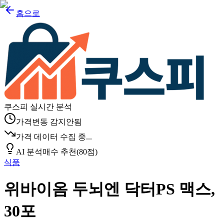
홈으로
쿠스피 실시간 분석
가격변동 감지안됨
가격 데이터 수집 중...
AI 분석
매수 추천
(
80
점)
식품
위바이옴 두뇌엔 닥터PS 맥스,
30포